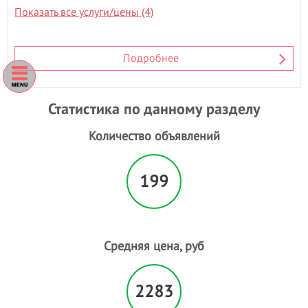
Показать все услуги/цены (4)
Подробнее
Статистика по данному разделу
Количество объявлений
199
Средняя цена, руб
2283