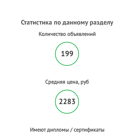
Статистика по данному разделу
Количество объявлений
199
Средняя цена, руб
2283
Имеют дипломы / сертификаты