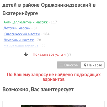
детей в районе Орджоникидзевский в
Екатеринбурге
Антицеллюлитный массаж
- 117
Детский массаж
- 61
Классический массаж
- 184
Лечебный массаж
- 78
Мануальная терапия
- 27
Спортивный массаж
- 66
Показать все услуги
(7)
Тайский массаж
- 19
Списком
На карте
По Вашему запросу не найдено подходящих
вариантов
Возможно, Вас заинтересует