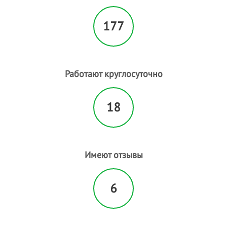
177
Работают круглосуточно
18
Имеют отзывы
6