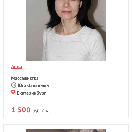
Анна
Массажистка
Юго-Западный
Екатеринбург
1 500
руб. / час