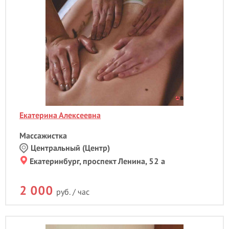
Екатерина Алексеевна
Массажистка
Центральный (Центр)
Екатеринбург, проспект Ленина, 52 а
2 000
руб. / час