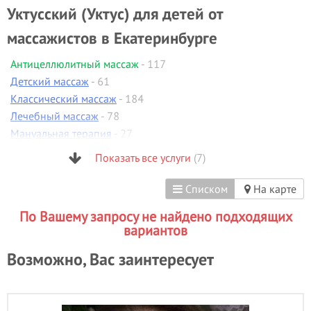
Уктусский (Уктус) для детей от
массажистов в Екатеринбурге
Антицеллюлитный массаж
- 117
Детский массаж
- 61
Классический массаж
- 184
Лечебный массаж
- 78
Мануальная терапия
- 27
Спортивный массаж
- 66
Показать все услуги
(7)
Тайский массаж
- 19
Списком
На карте
По Вашему запросу не найдено подходящих
вариантов
Возможно, Вас заинтересует