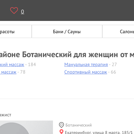
0
красоты
Бани / Сауны
Салон
йоне Ботанический для женщин от м
ский массаж
- 184
Мануальная терапия
- 27
 массаж
- 78
Спортивный массаж
- 66
ажист
Ботанический
Екатеринбург, улица 8 марта, 185/1