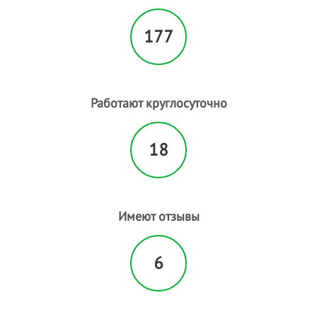
177
Работают круглосуточно
18
Имеют отзывы
6