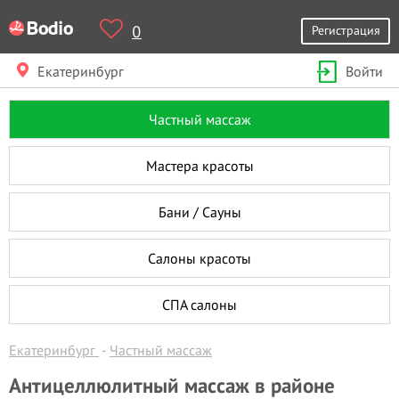
0
Регистрация
Екатеринбург
Войти
Частный массаж
Мастера красоты
Бани / Сауны
Салоны красоты
СПА салоны
Екатеринбург
Частный массаж
Антицеллюлитный массаж в районе