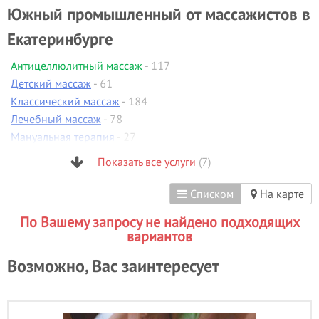
Южный промышленный от массажистов в
Екатеринбурге
Антицеллюлитный массаж
- 117
Детский массаж
- 61
Классический массаж
- 184
Лечебный массаж
- 78
Мануальная терапия
- 27
Спортивный массаж
- 66
Показать все услуги
(7)
Тайский массаж
- 19
Списком
На карте
По Вашему запросу не найдено подходящих
вариантов
Возможно, Вас заинтересует