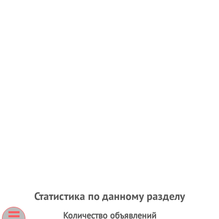
Статистика по данному разделу
Количество объявлений