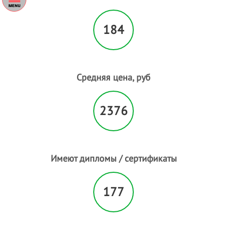
184
Средняя цена, руб
2376
Имеют дипломы / сертификаты
177